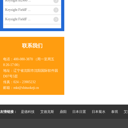
Keysight B2900 ...
中国普源RIGOL
Keysight FieldF ...
德维创DEWETRO ...
中国艾德克斯ITEC ...
Keysight FieldF ...
艾普斯PREEN
飞础科热像FOTRI ...
联系我们
泰琪TERCHY
西安安泰
电话：400-080-3870 （周一至周五
鼎阳 SIGLENT
8:20-17:00）
地址：辽宁省沈阳市沈阳国际软件园
D07号5层
传真：024－23905232
邮箱：mkt@shituokeji.cn
友情链接：
是德科技
艾德克斯
鼎阳
日本日置
日本菊水
泰琪
艾