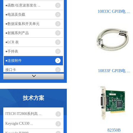
●函数/任意波形发生 ...
10833C GPIB电 ...
●电源及负载
●数据采集和开关单元
●射频系列产品
●LCR 表
●手持表
●连接附件
接口卡
10833F GPIB电 ...
网关
电缆和适配器
技术方案
●USB矢量网络分析 ...
日本菊水KIKUSU ...
ITECH IT2800系列高 ...
美国福禄克FLUKE
Keysight CX330 ...
日本日置HIOKI
82350B